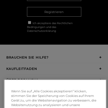
Registrieren
Ich akzeptiere das
Rechtlichen
Bedingungen
und das
Datenschutzerklärung
BRAUCHEN SIE HILFE?
KAUFLEITFADEN
ÜBER BOSANOVA
Wenn Sie auf „Alle Cookies akzeptieren“ klicken,
INSPIRATION
stimmen Sie der Speicherung von Cookies auf Ihrem
Gerät zu, um die Websitenavigation zu verbessern, die
ZAHLUNGSMETHODEN
Websitenutzung zu analysieren und unsere