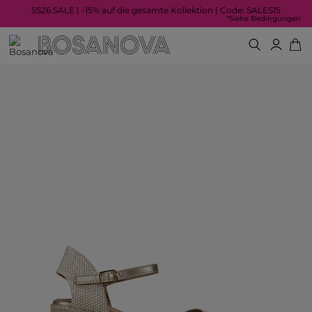
SS26 SALE | -15% auf die gesamte Kollektion | Code: SALES15
*Siehe Bedingungen