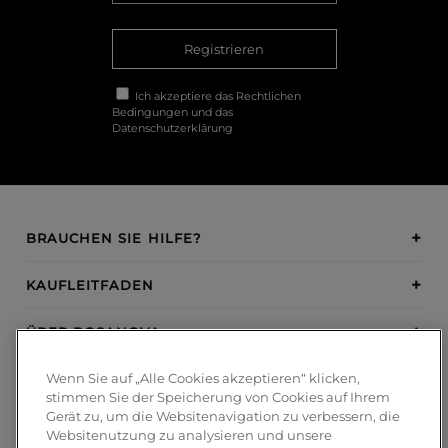
Registrieren
Ich akzeptiere das
Rechtlichen
Bedingungen
und das
Datenschutzerklärung
BRAUCHEN SIE HILFE?
KAUFLEITFADEN
ÜBER BOSANOVA
Wenn Sie auf „Alle Cookies akzeptieren“ klicken,
INSPIRATION
stimmen Sie der Speicherung von Cookies auf Ihrem
Gerät zu, um die Websitenavigation zu verbessern, die
ZAHLUNGSMETHODEN
Websitenutzung zu analysieren und unsere