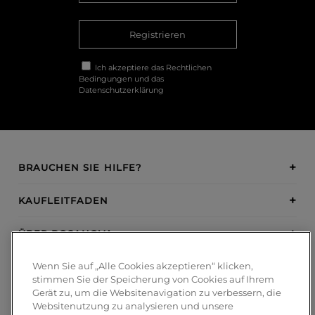
Registrieren
Ich akzeptiere das
Rechtlichen
Bedingungen
und das
Datenschutzerklärung
BRAUCHEN SIE HILFE?
KAUFLEITFADEN
ÜBER BOSANOVA
Wenn Sie auf „Alle Cookies akzeptieren“ klicken,
INSPIRATION
stimmen Sie der Speicherung von Cookies auf Ihrem
Gerät zu, um die Websitenavigation zu verbessern, die
ZAHLUNGSMETHODEN
Websitenutzung zu analysieren und unsere