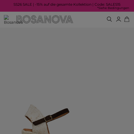
SS26 SALE | -15% auf die gesamte Kollektion | Code: SALES15
*Siehe Bedingungen