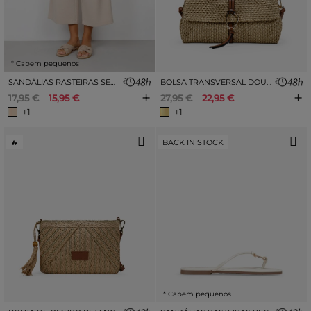
* Cabem pequenos
SANDÁLIAS RASTEIRAS SEM CALCANHAR PARA PRAIA
BOLSA TRANSVERSAL DOURADA COM DETALHES EM RÁFIA.
+
+
17,95 €
15,95 €
27,95 €
22,95 €
+1
+1
🔥
BACK IN STOCK
* Cabem pequenos