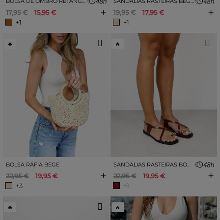
BOLSA DE OMBRO RETANGULAR DE RÁFIA MARROM CLARO
SANDÁLIAS RASTEIRAS BEGE COM DETALHES METÁLICOS.
+
+
17,95 €
15,95 €
19,95 €
17,95 €
+1
+1
🔥
🔥
BOLSA RÁFIA BEGE
SANDÁLIAS RASTEIRAS BORDÔ COM BICO ANELAR
+
+
22,95 €
19,95 €
22,95 €
19,95 €
+3
+1
🔥
🔥