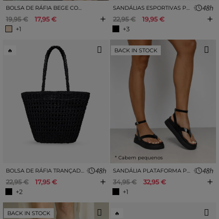
BOLSA DE RÁFIA BEGE COM PINGENTE DE FLOR
SANDÁLIAS ESPORTIVAS PRETAS
+
+
19,95 €
17,95 €
22,95 €
19,95 €
+1
+3
🔥
BACK IN STOCK
* Cabem pequenos
BOLSA DE RÁFIA TRANÇADA PRETA
SANDÁLIA PLATAFORMA PRETA
+
+
22,95 €
17,95 €
34,95 €
32,95 €
+2
+1
BACK IN STOCK
🔥