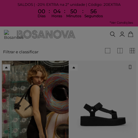
SALDOS | -20% EXTRA na 2ª unidade | Código: 20EXTRA
:
:
:
00
04
50
55
Dias
Horas
Minutos
Segundos
*Ver Condições
Filtrar e classificar
🔥
🔥