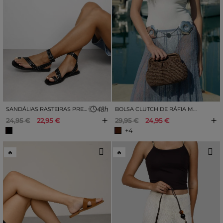
SANDÁLIAS RASTEIRAS PRETAS COM TACHAS METÁLICAS
BOLSA CLUTCH DE RÁFIA MARROM COM CORRENTE
+
+
24,95 €
22,95 €
29,95 €
24,95 €
+4
🔥
🔥