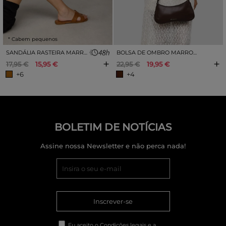
* Cabem pequenos
SANDÁLIA RASTEIRA MARROM
BOLSA DE OMBRO MARROM COM CONTAS MARMORIZADAS
+
+
17,95 €
15,95 €
22,95 €
19,95 €
+6
+4
BOLETIM DE NOTÍCIAS
Assine nossa Newsletter e não perca nada!
Inscrever-se
Eu aceito o
Condições legais
e a