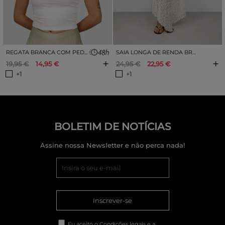
REGATA BRANCA COM PEDRAS DECORATIVAS
SAIA LONGA DE RENDA BRANCA
+
+
19,95 €
14,95 €
24,95 €
22,95 €
+1
+1
BOLETIM DE NOTÍCIAS
Assine nossa Newsletter e não perca nada!
Inscrever-se
Eu aceito o
Condições legais
e a