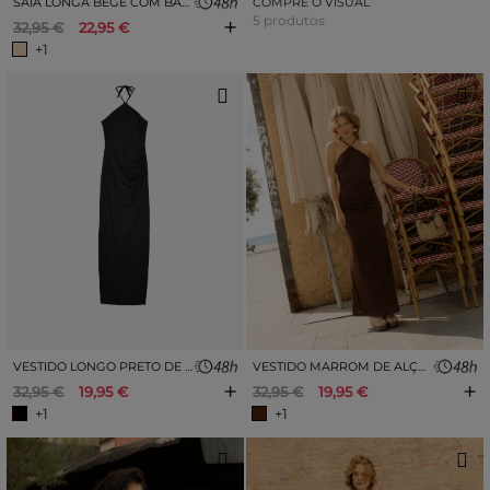
SAIA LONGA BEGE COM BABADOS
COMPRE O VISUAL
+
5 produtos
32,95 €
22,95 €
+1
VESTIDO LONGO PRETO DE ALÇAS
VESTIDO MARROM DE ALÇAS
+
+
32,95 €
19,95 €
32,95 €
19,95 €
+1
+1