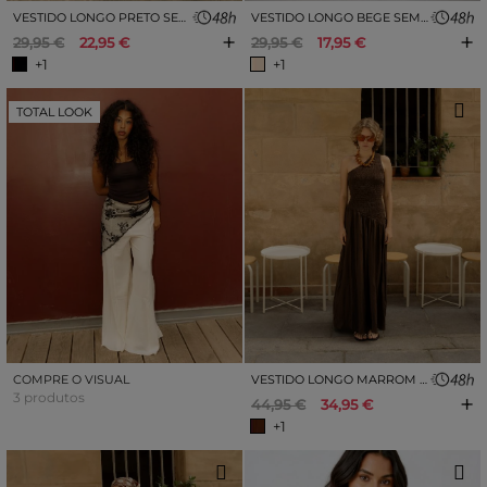
VESTIDO LONGO PRETO SEMITRANSPARENTE
VESTIDO LONGO BEGE SEMITRANSPARENTE
+
+
29,95 €
22,95 €
29,95 €
17,95 €
+1
+1
TOTAL LOOK
COMPRE O VISUAL
VESTIDO LONGO MARROM COM ESTAMPA FRANZIDA
3 produtos
+
44,95 €
34,95 €
+1