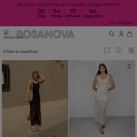
SALDOS | -20% EXTRA na 2ª unidade | Código: 20EXTRA
:
:
:
00
04
57
03
Dias
Horas
Minutos
Segundos
*Ver Condições
Filtrar e classificar