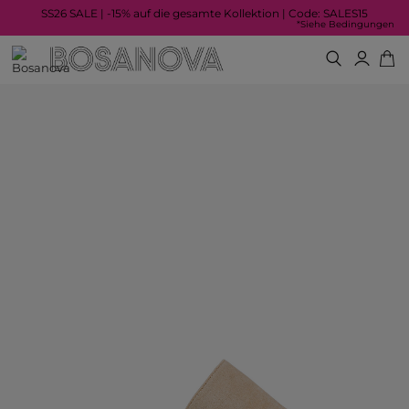
SS26 SALE | -15% auf die gesamte Kollektion | Code: SALES15
*Siehe Bedingungen