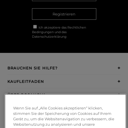
Registrieren
Ich akzeptiere das
Rechtlichen
Bedingungen
und das
Datenschutzerklärung
BRAUCHEN SIE HILFE?
KAUFLEITFADEN
ÜBER BOSANOVA
Wenn Sie auf „Alle Cookies akzeptieren“ klicken,
INSPIRATION
stimmen Sie der Speicherung von Cookies auf Ihrem
Gerät zu, um die Websitenavigation zu verbessern, die
ZAHLUNGSMETHODEN
Websitenutzung zu analysieren und unsere