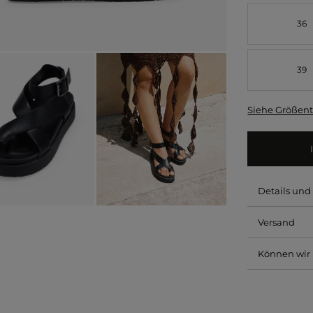
36
39
Siehe Größent
Details un
Versand
Können wir 