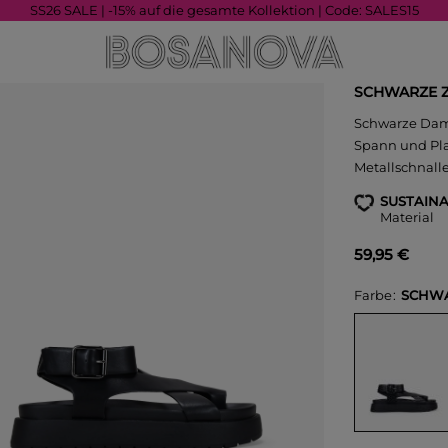
SS26 SALE | -15% auf die gesamte Kollektion | Code: SALES15
SCHWARZE Z
Schwarze Dam
Spann und Pla
Metallschnalle
SUSTAINA
Material
59,95 €
Farbe
SCHW