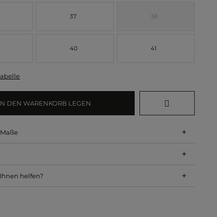
37
38
40
41
abelle
IN DEN WARENKORB LEGEN
+
d Maße
+
+
Ihnen helfen?