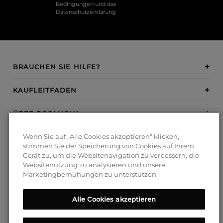
Bedingungen
und das
Datenschutzerklärung
BRAUCHEN SIE HILFE?
KAUFLEITFADEN
ÜBER BOSANOVA
Wenn Sie auf „Alle Cookies akzeptieren“ klicken,
INSPIRATION
stimmen Sie der Speicherung von Cookies auf Ihrem
Gerät zu, um die Websitenavigation zu verbessern, die
ZAHLUNGSMETHODEN
Websitenutzung zu analysieren und unsere
Marketingbemühungen zu unterstützen.
Alle Cookies akzeptieren
FOLGEN SIE UNS!