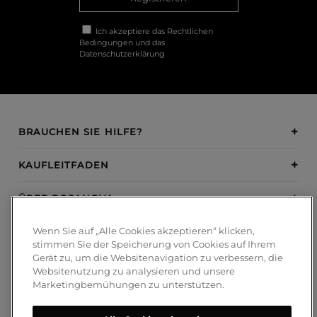
Ich akzeptiere das
Rechtlichen
Bedingungen
und das
Datenschutzerklärung
BRAUCHEN SIE HILFE?
KAUFLEITFADEN
ÜBER BOSANOVA
Wenn Sie auf „Alle Cookies akzeptieren“ klicken,
INSPIRATION
stimmen Sie der Speicherung von Cookies auf Ihrem
Gerät zu, um die Websitenavigation zu verbessern, die
ZAHLUNGSMETHODEN
Websitenutzung zu analysieren und unsere
Marketingbemühungen zu unterstützen.