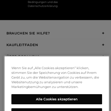
Bedingungen
und das
Datenschutzerklärung
BRAUCHEN SIE HILFE?
KAUFLEITFADEN
ÜBER BOSANOVA
Wenn Sie auf „Alle Cookies akzeptieren“ klicken,
INSPIRATION
stimmen Sie der Speicherung von Cookies auf Ihrem
Gerät zu, um die Websitenavigation zu verbessern, die
ZAHLUNGSMETHODEN
Websitenutzung zu analysieren und unsere
Marketingbemühungen zu unterstützen.
Alle Cookies akzeptieren
FOLGEN SIE UNS!