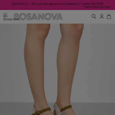
SS26 SALE | -15% auf die gesamte Kollektion | Code: SALES15
*Siehe Bedingungen