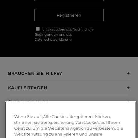
Registrieren
Ich akzeptiere das
Rechtlichen
Bedingungen
und das
Datenschutzerklärung
BRAUCHEN SIE HILFE?
KAUFLEITFADEN
ÜBER BOSANOVA
Wenn Sie auf „Alle Cookies akzeptieren“ klicken,
INSPIRATION
stimmen Sie der Speicherung von Cookies auf Ihrem
Gerät zu, um die Websitenavigation zu verbessern, die
ZAHLUNGSMETHODEN
Websitenutzung zu analysieren und unsere