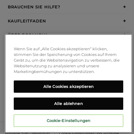
BRAUCHEN SIE HILFE?
KAUFLEITFADEN
ÜBER BOSANOVA
Wenn Sie auf „Alle Cookies akzeptieren“ klicken,
INSPIRATION
stimmen Sie der Speicherung von Cookies auf Ihrem
Gerät zu, um die Websitenavigation zu verbessern, die
ZAHLUNGSMETHODEN
Websitenutzung zu analysieren und unsere
Marketingbemühungen zu unterstützen.
Alle Cookies akzeptieren
FOLGEN SIE UNS!
Blog
Alle ablehnen
Cookie-Einstellungen
© 2026 Bosanova Lumi SL
Rechtlicher Hinweis
Hinweise zum Datenschutz
Cookie-Einstellungen und -Richtlinie